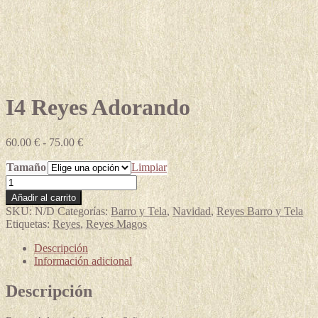
I4 Reyes Adorando
Rango
60.00
€
-
75.00
€
de
Tamaño
precios:
Limpiar
desde
I4
60.00 €
Reyes
Añadir al carrito
hasta
Adorando
SKU:
N/D
Categorías:
Barro y Tela
,
Navidad
,
Reyes Barro y Tela
75.00 €
cantidad
Etiquetas:
Reyes
,
Reyes Magos
Descripción
Información adicional
Descripción