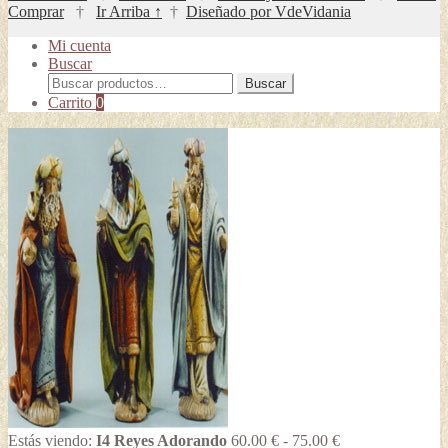
Comprar
†
Ir Arriba ↑
†
Diseñado por VdeVidania
Mi cuenta
Buscar
Buscar
Buscar
por:
Carrito
0
Rango
Estás viendo:
I4 Reyes Adorando
60.00
€
-
75.00
€