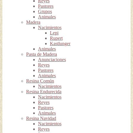
Reyes
Pastores
Grupos
Animales
Madera
Nacimientos
Lepi
Rupert
Kastlunger
Animales
Pasta de Madera
Anunciaciones
Reyes
Pastores
Animales
Resina Común
Nacimientos
Resina Endurecida
Nacimientos
Reyes
Pastores
Animales
Resina Navidad
Nacimientos
Reyes