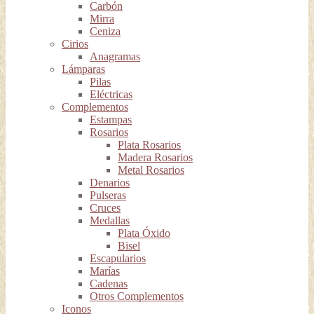
Carbón
Mirra
Ceniza
Cirios
Anagramas
Lámparas
Pilas
Eléctricas
Complementos
Estampas
Rosarios
Plata Rosarios
Madera Rosarios
Metal Rosarios
Denarios
Pulseras
Cruces
Medallas
Plata Óxido
Bisel
Escapularios
Marías
Cadenas
Otros Complementos
Iconos