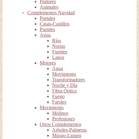
Pastores
Animales
Complementos Navidad
Portales
Casas-Castillos
Puentes
Agua
Ríos
Norias
Fuentes
Lagos
Motores
Agua
Movimiento
Transformadores
Noche y Día
Fibra Óptica
Fuego
Faroles
Movimiento
Molinos
Profesiones
Otros Complementos
Arboles-Palmeras
Musgo-Liquen