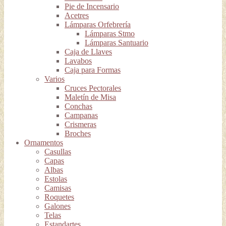
Pie de Incensario
Acetres
Lámparas Orfebrería
Lámparas Stmo
Lámparas Santuario
Caja de Llaves
Lavabos
Caja para Formas
Varios
Cruces Pectorales
Maletín de Misa
Conchas
Campanas
Crismeras
Broches
Ornamentos
Casullas
Capas
Albas
Estolas
Camisas
Roquetes
Galones
Telas
Estandartes