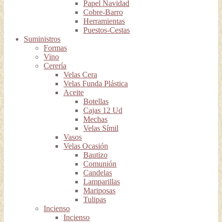
Papel Navidad
Cobre-Barro
Herramientas
Puestos-Cestas
Suministros
Formas
Vino
Cerería
Velas Cera
Velas Funda Plástica
Aceite
Botellas
Cajas 12 Ud
Mechas
Velas Símil
Vasos
Velas Ocasión
Bautizo
Comunión
Candelas
Lamparillas
Mariposas
Tulipas
Incienso
Incienso