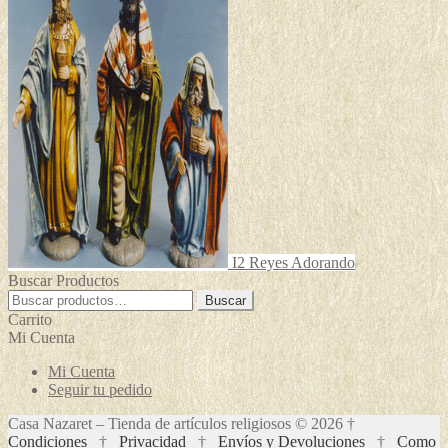
I2 Reyes Adorando
Buscar Productos
Buscar
Buscar
por:
Carrito
Mi Cuenta
Mi Cuenta
Seguir tu pedido
Casa Nazaret – Tienda de artículos religiosos © 2026 †
Condiciones
†
Privacidad
†
Envíos y Devoluciones
†
Como