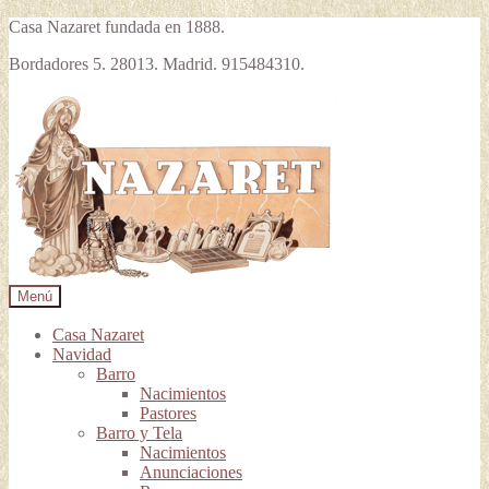
Casa Nazaret fundada en 1888.
Bordadores 5. 28013. Madrid. 915484310.
Ir
Ir
a
al
la
contenido
navegación
Menú
Casa Nazaret
Navidad
Barro
Nacimientos
Pastores
Barro y Tela
Nacimientos
Anunciaciones