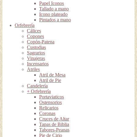
Papel Iconos
Tallado a mano
Icono plateado
Pintados a mano
Orfebrería
Cálices
Copones
Copón-Patena
Custodias
Sagrarios
Vinajeras
Incensarios
Atriles
Atril de Mesa
Atril de Pie
Candelería
+ Orfebrería
Portaviaticos
Ostensorios
Relicarios
Coronas
Cruces de Altar
Tapas de Biblia
Tabores-Peanas
Pie de Cirio