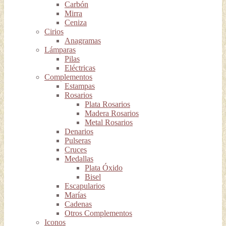
Carbón
Mirra
Ceniza
Cirios
Anagramas
Lámparas
Pilas
Eléctricas
Complementos
Estampas
Rosarios
Plata Rosarios
Madera Rosarios
Metal Rosarios
Denarios
Pulseras
Cruces
Medallas
Plata Óxido
Bisel
Escapularios
Marías
Cadenas
Otros Complementos
Iconos