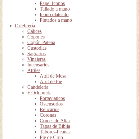
Papel Iconos
Tallado a mano
Icono plateado
Pintados a mano
Orfebrería
Cálices
Copones
Copón-Patena
Custodias
Sagrarios
Vinajeras
Incensarios
Atriles
Atril de Mesa
Atril de Pie
Candelería
+ Orfebrería
Portaviaticos
Ostensorios
Relicarios
Coronas
Cruces de Altar
Tapas de Biblia
Tabores-Peanas
Pie de Cirio