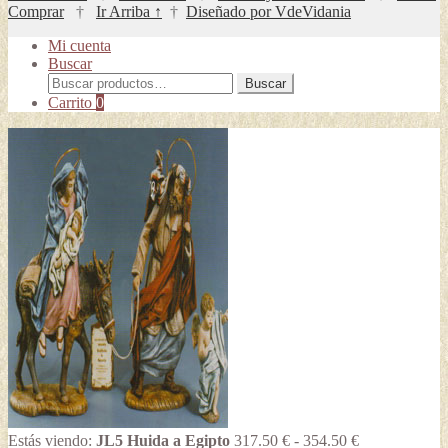
Comprar
†
Ir Arriba ↑
†
Diseñado por VdeVidania
Mi cuenta
Buscar
Buscar
Buscar
por:
Carrito
0
Rango
Estás viendo:
JL5 Huida a Egipto
317.50
€
-
354.50
€