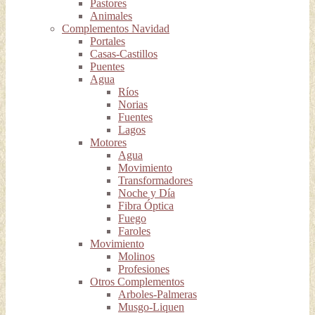
Pastores
Animales
Complementos Navidad
Portales
Casas-Castillos
Puentes
Agua
Ríos
Norias
Fuentes
Lagos
Motores
Agua
Movimiento
Transformadores
Noche y Día
Fibra Óptica
Fuego
Faroles
Movimiento
Molinos
Profesiones
Otros Complementos
Arboles-Palmeras
Musgo-Liquen