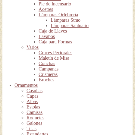
Pie de Incensario
Acetres
Lámparas Orfebrería
Lámparas Stmo
Lámparas Santuario
Caja de Llaves
Lavabos
Caja para Formas
Varios
Cruces Pectorales
Maletín de Misa
Conchas
Campanas
Crismeras
Broches
Ornamentos
Casullas
Capas
Albas
Estolas
Camisas
Roquetes
Galones
Telas
Estandartes