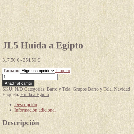
JL5 Huida a Egipto
Rango
317.50
€
-
354.50
€
de
Tamaño
precios:
Limpiar
desde
JL5
317.50 €
Huida
Añadir al carrito
hasta
a
SKU:
N/D
Categorías:
Barro y Tela
,
Grupos Barro y Tela
,
Navidad
354.50 €
Egipto
Etiqueta:
Huida a Egipto
cantidad
Descripción
Información adicional
Descripción