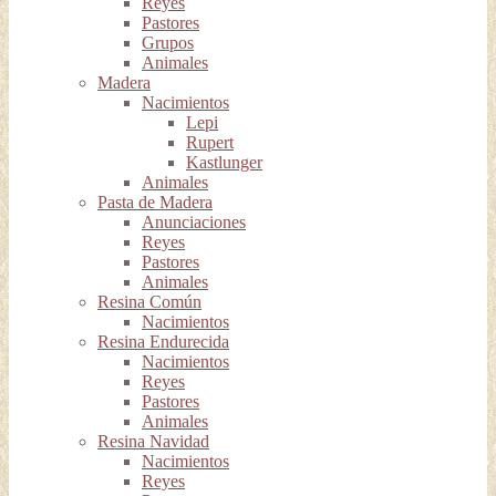
Reyes
Pastores
Grupos
Animales
Madera
Nacimientos
Lepi
Rupert
Kastlunger
Animales
Pasta de Madera
Anunciaciones
Reyes
Pastores
Animales
Resina Común
Nacimientos
Resina Endurecida
Nacimientos
Reyes
Pastores
Animales
Resina Navidad
Nacimientos
Reyes