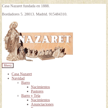
Casa Nazaret fundada en 1888.
Bordadores 5. 28013. Madrid. 915484310.
Ir
Ir
a
al
la
contenido
navegación
Menú
Casa Nazaret
Navidad
Barro
Nacimientos
Pastores
Barro y Tela
Nacimientos
Anunciaciones