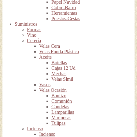
Papel Navidad
Cobre-Barro
Herramientas
Puestos-Cestas
Suministros
Formas
Vino
Cerería
Velas Cera
Velas Funda Plástica
Aceite
Botellas
Cajas 12 Ud
Mechas
Velas Símil
Vasos
Velas Ocasión
Bautizo
Comunión
Candelas
Lamparillas
Mariposas
Tulipas
Incienso
Incienso