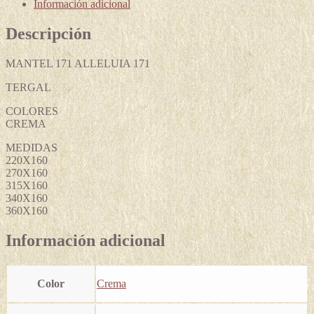
Información adicional
Descripción
MANTEL 171 ALLELUIA 171
TERGAL
COLORES
CREMA
MEDIDAS
220X160
270X160
315X160
340X160
360X160
Información adicional
Color
Crema