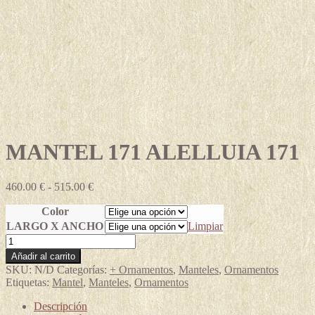
MANTEL 171 ALELLUIA 171
Rango
460.00
€
-
515.00
€
de
Color
precios:
desde
LARGO X ANCHO
Limpiar
460.00 €
MANTEL
hasta
171
Añadir al carrito
515.00 €
ALELLUIA
SKU:
N/D
Categorías:
+ Ornamentos
,
Manteles
,
Ornamentos
171
Etiquetas:
Mantel
,
Manteles
,
Ornamentos
cantidad
Descripción