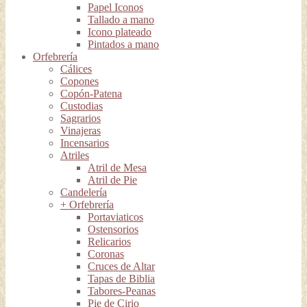
Papel Iconos
Tallado a mano
Icono plateado
Pintados a mano
Orfebrería
Cálices
Copones
Copón-Patena
Custodias
Sagrarios
Vinajeras
Incensarios
Atriles
Atril de Mesa
Atril de Pie
Candelería
+ Orfebrería
Portaviaticos
Ostensorios
Relicarios
Coronas
Cruces de Altar
Tapas de Biblia
Tabores-Peanas
Pie de Cirio