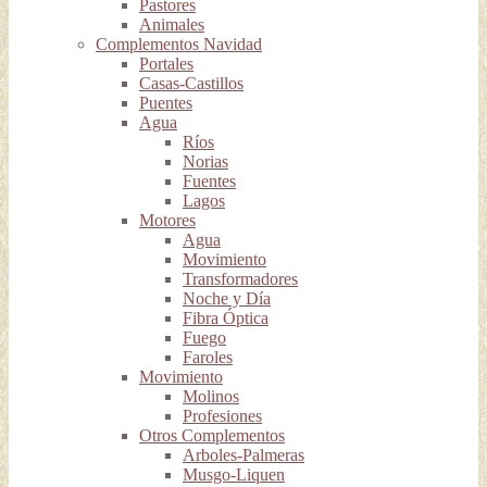
Pastores
Animales
Complementos Navidad
Portales
Casas-Castillos
Puentes
Agua
Ríos
Norias
Fuentes
Lagos
Motores
Agua
Movimiento
Transformadores
Noche y Día
Fibra Óptica
Fuego
Faroles
Movimiento
Molinos
Profesiones
Otros Complementos
Arboles-Palmeras
Musgo-Liquen