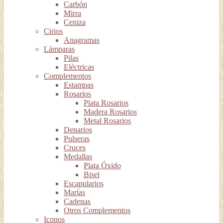
Carbón
Mirra
Ceniza
Cirios
Anagramas
Lámparas
Pilas
Eléctricas
Complementos
Estampas
Rosarios
Plata Rosarios
Madera Rosarios
Metal Rosarios
Denarios
Pulseras
Cruces
Medallas
Plata Óxido
Bisel
Escapularios
Marías
Cadenas
Otros Complementos
Iconos