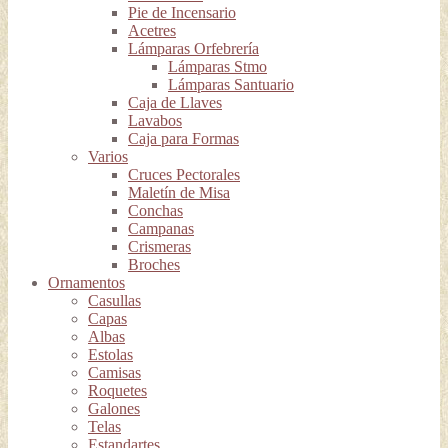
Pie de Incensario
Acetres
Lámparas Orfebrería
Lámparas Stmo
Lámparas Santuario
Caja de Llaves
Lavabos
Caja para Formas
Varios
Cruces Pectorales
Maletín de Misa
Conchas
Campanas
Crismeras
Broches
Ornamentos
Casullas
Capas
Albas
Estolas
Camisas
Roquetes
Galones
Telas
Estandartes