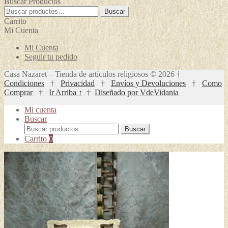
Buscar Productos
Buscar
Buscar
por:
Carrito
Mi Cuenta
Mi Cuenta
Seguir tu pedido
Casa Nazaret – Tienda de artículos religiosos © 2026 †
Condiciones
†
Privacidad
†
Envíos y Devoluciones
†
Como
Comprar
†
Ir Arriba ↑
†
Diseñado por VdeVidania
Mi cuenta
Buscar
Buscar
Buscar
por:
Carrito
0