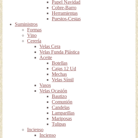
Papel Navidad
Cobre-Barro
Herramientas
Puestos-Cestas
Suministros
Formas
Vino
Cerería
Velas Cera
Velas Funda Plástica
Aceite
Botellas
Cajas 12 Ud
Mechas
Velas Símil
Vasos
Velas Ocasión
Bautizo
Comunión
Candelas
Lamparillas
Mariposas
Tulipas
Incienso
Incienso