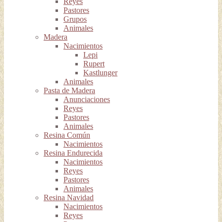
Reyes
Pastores
Grupos
Animales
Madera
Nacimientos
Lepi
Rupert
Kastlunger
Animales
Pasta de Madera
Anunciaciones
Reyes
Pastores
Animales
Resina Común
Nacimientos
Resina Endurecida
Nacimientos
Reyes
Pastores
Animales
Resina Navidad
Nacimientos
Reyes