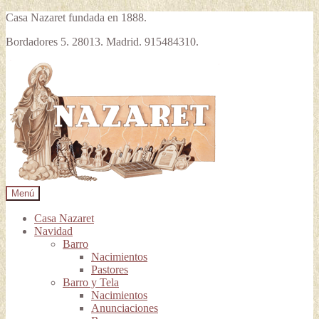
Casa Nazaret fundada en 1888.
Bordadores 5. 28013. Madrid. 915484310.
Ir
Ir
a
al
la
contenido
navegación
Menú
Casa Nazaret
Navidad
Barro
Nacimientos
Pastores
Barro y Tela
Nacimientos
Anunciaciones