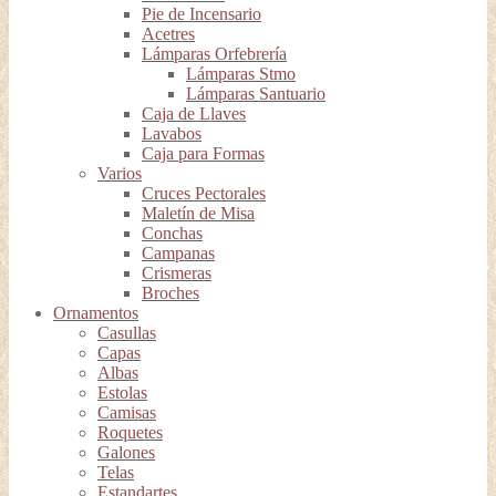
Pie de Incensario
Acetres
Lámparas Orfebrería
Lámparas Stmo
Lámparas Santuario
Caja de Llaves
Lavabos
Caja para Formas
Varios
Cruces Pectorales
Maletín de Misa
Conchas
Campanas
Crismeras
Broches
Ornamentos
Casullas
Capas
Albas
Estolas
Camisas
Roquetes
Galones
Telas
Estandartes