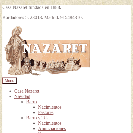
Casa Nazaret fundada en 1888.
Bordadores 5. 28013. Madrid. 915484310.
Ir
Ir
a
al
la
contenido
navegación
Menú
Casa Nazaret
Navidad
Barro
Nacimientos
Pastores
Barro y Tela
Nacimientos
Anunciaciones