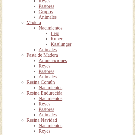
Reyes
Pastores
Grupos
Animales
Madera
Nacimientos
Lepi
Rupert
Kastlunger
Animales
Pasta de Madera
Anunciaciones
Reyes
Pastores
Animales
Resina Común
Nacimientos
Resina Endurecida
Nacimientos
Reyes
Pastores
Animales
Resina Navidad
Nacimientos
Reyes