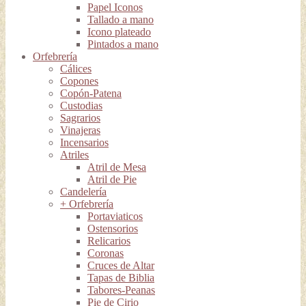
Papel Iconos
Tallado a mano
Icono plateado
Pintados a mano
Orfebrería
Cálices
Copones
Copón-Patena
Custodias
Sagrarios
Vinajeras
Incensarios
Atriles
Atril de Mesa
Atril de Pie
Candelería
+ Orfebrería
Portaviaticos
Ostensorios
Relicarios
Coronas
Cruces de Altar
Tapas de Biblia
Tabores-Peanas
Pie de Cirio