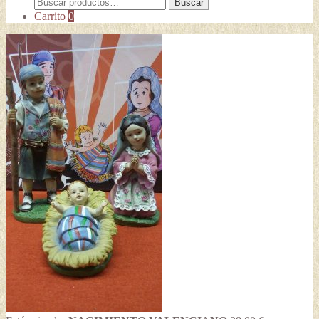
Buscar
Buscar
por:
Carrito
0