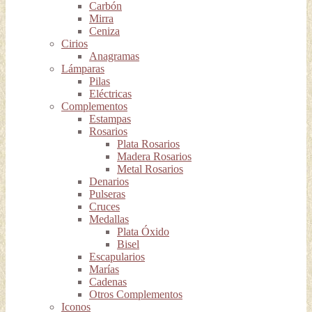
Carbón
Mirra
Ceniza
Cirios
Anagramas
Lámparas
Pilas
Eléctricas
Complementos
Estampas
Rosarios
Plata Rosarios
Madera Rosarios
Metal Rosarios
Denarios
Pulseras
Cruces
Medallas
Plata Óxido
Bisel
Escapularios
Marías
Cadenas
Otros Complementos
Iconos