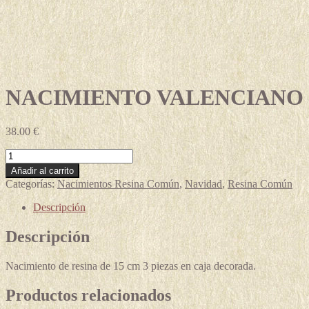
NACIMIENTO VALENCIANO
38.00
€
NACIMIENTO
VALENCIANO
Añadir al carrito
cantidad
Categorías:
Nacimientos Resina Común
,
Navidad
,
Resina Común
Descripción
Descripción
Nacimiento de resina de 15 cm 3 piezas en caja decorada.
Productos relacionados