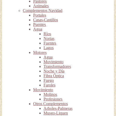
Pastores
Animales
Complementos Navidad
Portales
Casas-Castillos
Puentes
Agua
Ríos
Norias
Fuentes
Lagos
Motores
Agua
Movimiento
Transformadores
Noche y Día
Fibra Óptica
Fuego
Faroles
Movimiento
Molinos
Profesiones
Otros Complementos
Arboles-Palmeras
Musgo-Liquen