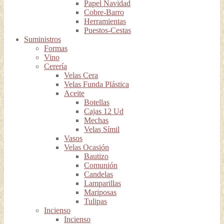
Papel Navidad
Cobre-Barro
Herramientas
Puestos-Cestas
Suministros
Formas
Vino
Cerería
Velas Cera
Velas Funda Plástica
Aceite
Botellas
Cajas 12 Ud
Mechas
Velas Símil
Vasos
Velas Ocasión
Bautizo
Comunión
Candelas
Lamparillas
Mariposas
Tulipas
Incienso
Incienso