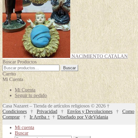
NACIMIENTO CATALAN
Buscar Productos
Buscar
Buscar
por:
Carrito
Mi Cuenta
Mi Cuenta
Seguir tu pedido
Casa Nazaret – Tienda de artículos religiosos © 2026 †
Condiciones
†
Privacidad
†
Envíos y Devoluciones
†
Como
Comprar
†
Ir Arriba ↑
†
Diseñado por VdeVidania
Mi cuenta
Buscar