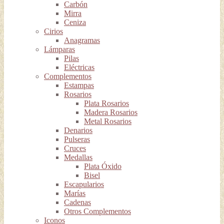
Carbón
Mirra
Ceniza
Cirios
Anagramas
Lámparas
Pilas
Eléctricas
Complementos
Estampas
Rosarios
Plata Rosarios
Madera Rosarios
Metal Rosarios
Denarios
Pulseras
Cruces
Medallas
Plata Óxido
Bisel
Escapularios
Marías
Cadenas
Otros Complementos
Iconos