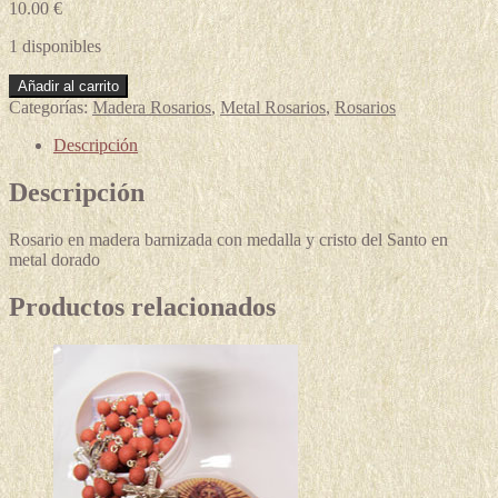
10.00
€
1 disponibles
Rosario
Añadir al carrito
de
Categorías:
Madera Rosarios
,
Metal Rosarios
,
Rosarios
San
Benito
Descripción
cantidad
Descripción
Rosario en madera barnizada con medalla y cristo del Santo en
metal dorado
Productos relacionados