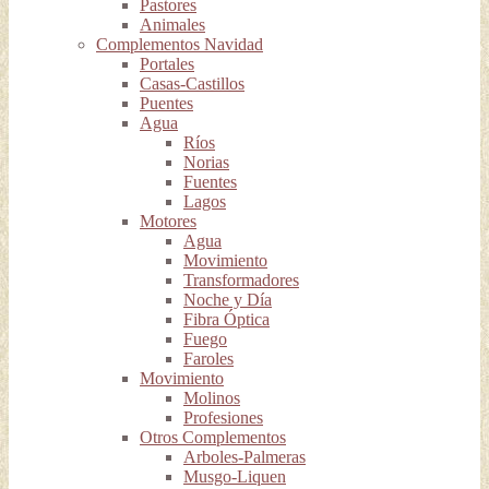
Pastores
Animales
Complementos Navidad
Portales
Casas-Castillos
Puentes
Agua
Ríos
Norias
Fuentes
Lagos
Motores
Agua
Movimiento
Transformadores
Noche y Día
Fibra Óptica
Fuego
Faroles
Movimiento
Molinos
Profesiones
Otros Complementos
Arboles-Palmeras
Musgo-Liquen