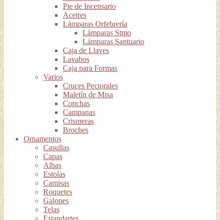
Pie de Incensario
Acetres
Lámparas Orfebrería
Lámparas Stmo
Lámparas Santuario
Caja de Llaves
Lavabos
Caja para Formas
Varios
Cruces Pectorales
Maletín de Misa
Conchas
Campanas
Crismeras
Broches
Ornamentos
Casullas
Capas
Albas
Estolas
Camisas
Roquetes
Galones
Telas
Estandartes