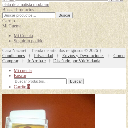
plata de amatista mod.ram
Buscar Productos
Buscar
Buscar
por:
Carrito
Mi Cuenta
Mi Cuenta
Seguir tu pedido
Casa Nazaret – Tienda de artículos religiosos © 2026 †
Condiciones
†
Privacidad
†
Envíos y Devoluciones
†
Como
Comprar
†
Ir Arriba ↑
†
Diseñado por VdeVidania
Mi cuenta
Buscar
Buscar
Buscar
por:
Carrito
0