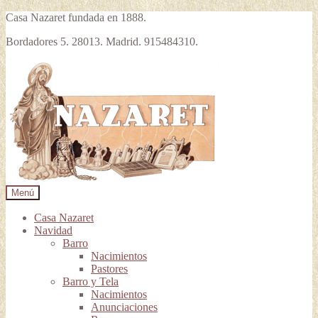
Casa Nazaret fundada en 1888.
Bordadores 5. 28013. Madrid. 915484310.
Ir
Ir
a
al
la
contenido
navegación
Menú
Casa Nazaret
Navidad
Barro
Nacimientos
Pastores
Barro y Tela
Nacimientos
Anunciaciones