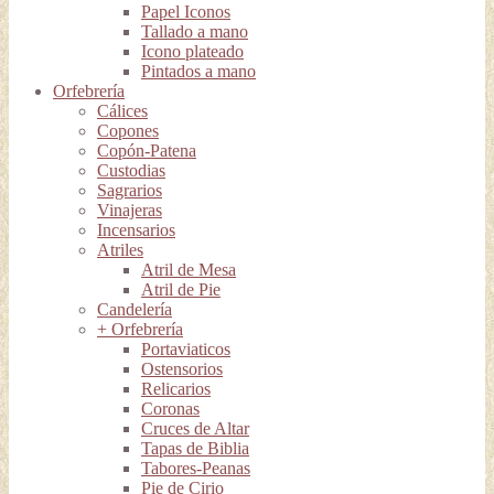
Papel Iconos
Tallado a mano
Icono plateado
Pintados a mano
Orfebrería
Cálices
Copones
Copón-Patena
Custodias
Sagrarios
Vinajeras
Incensarios
Atriles
Atril de Mesa
Atril de Pie
Candelería
+ Orfebrería
Portaviaticos
Ostensorios
Relicarios
Coronas
Cruces de Altar
Tapas de Biblia
Tabores-Peanas
Pie de Cirio