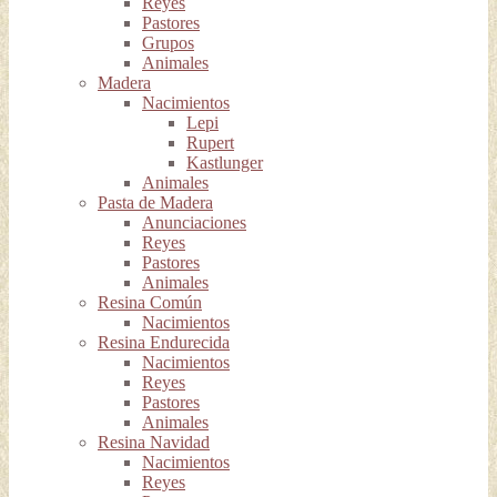
Reyes
Pastores
Grupos
Animales
Madera
Nacimientos
Lepi
Rupert
Kastlunger
Animales
Pasta de Madera
Anunciaciones
Reyes
Pastores
Animales
Resina Común
Nacimientos
Resina Endurecida
Nacimientos
Reyes
Pastores
Animales
Resina Navidad
Nacimientos
Reyes