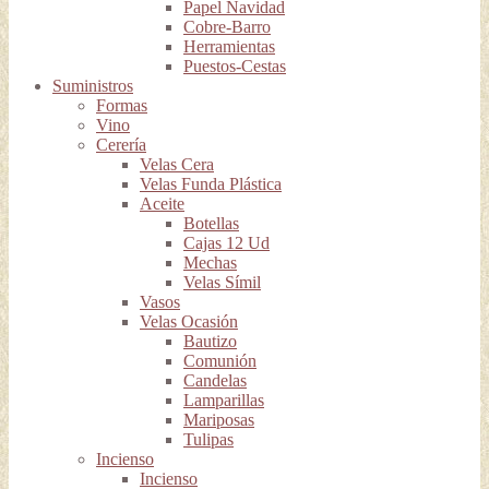
Papel Navidad
Cobre-Barro
Herramientas
Puestos-Cestas
Suministros
Formas
Vino
Cerería
Velas Cera
Velas Funda Plástica
Aceite
Botellas
Cajas 12 Ud
Mechas
Velas Símil
Vasos
Velas Ocasión
Bautizo
Comunión
Candelas
Lamparillas
Mariposas
Tulipas
Incienso
Incienso