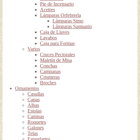
Pie de Incensario
Acetres
Lámparas Orfebrería
Lámparas Stmo
Lámparas Santuario
Caja de Llaves
Lavabos
Caja para Formas
Varios
Cruces Pectorales
Maletín de Misa
Conchas
Campanas
Crismeras
Broches
Ornamentos
Casullas
Capas
Albas
Estolas
Camisas
Roquetes
Galones
Telas
Estandartes