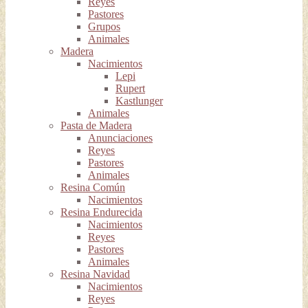
Reyes
Pastores
Grupos
Animales
Madera
Nacimientos
Lepi
Rupert
Kastlunger
Animales
Pasta de Madera
Anunciaciones
Reyes
Pastores
Animales
Resina Común
Nacimientos
Resina Endurecida
Nacimientos
Reyes
Pastores
Animales
Resina Navidad
Nacimientos
Reyes