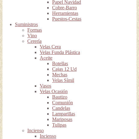
Papel Navidad
Cobre-Barro
Herramientas
Puestos-Cestas
Suministros
Formas
Vino
Cerería
Velas Cera
Velas Funda Plástica
Aceite
Botellas
Cajas 12 Ud
Mechas
Velas Símil
Vasos
Velas Ocasión
Bautizo
Comunión
Candelas
Lamparillas
Mariposas
Tulipas
Incienso
Incienso