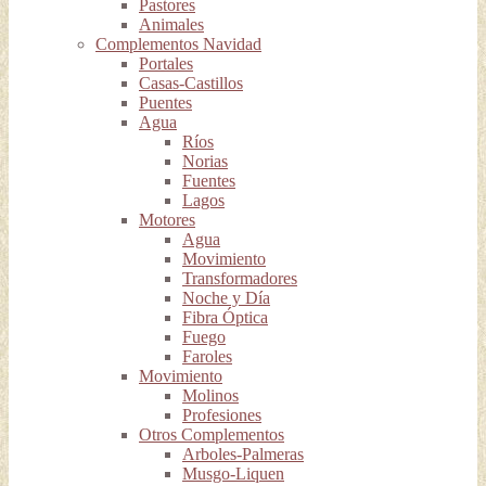
Pastores
Animales
Complementos Navidad
Portales
Casas-Castillos
Puentes
Agua
Ríos
Norias
Fuentes
Lagos
Motores
Agua
Movimiento
Transformadores
Noche y Día
Fibra Óptica
Fuego
Faroles
Movimiento
Molinos
Profesiones
Otros Complementos
Arboles-Palmeras
Musgo-Liquen