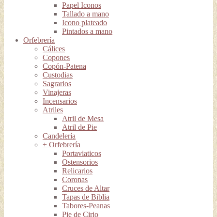
Papel Iconos
Tallado a mano
Icono plateado
Pintados a mano
Orfebrería
Cálices
Copones
Copón-Patena
Custodias
Sagrarios
Vinajeras
Incensarios
Atriles
Atril de Mesa
Atril de Pie
Candelería
+ Orfebrería
Portaviaticos
Ostensorios
Relicarios
Coronas
Cruces de Altar
Tapas de Biblia
Tabores-Peanas
Pie de Cirio