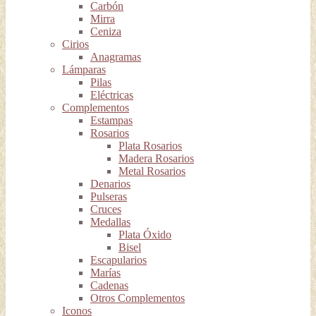
Carbón
Mirra
Ceniza
Cirios
Anagramas
Lámparas
Pilas
Eléctricas
Complementos
Estampas
Rosarios
Plata Rosarios
Madera Rosarios
Metal Rosarios
Denarios
Pulseras
Cruces
Medallas
Plata Óxido
Bisel
Escapularios
Marías
Cadenas
Otros Complementos
Iconos