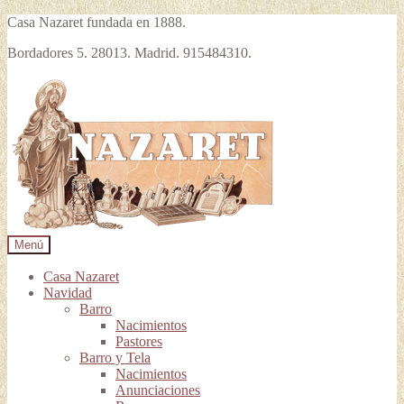
Casa Nazaret fundada en 1888.
Bordadores 5. 28013. Madrid. 915484310.
Ir
Ir
a
al
la
contenido
navegación
Menú
Casa Nazaret
Navidad
Barro
Nacimientos
Pastores
Barro y Tela
Nacimientos
Anunciaciones