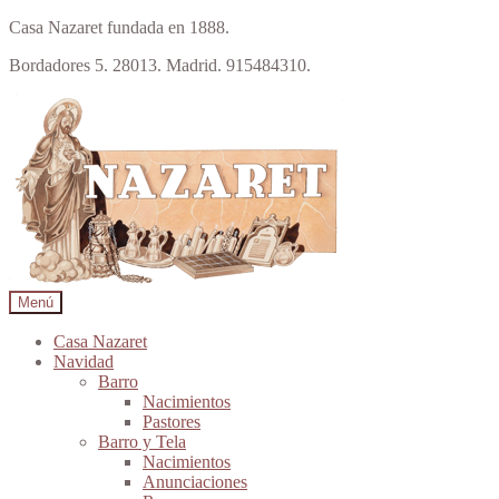
Casa Nazaret fundada en 1888.
Bordadores 5. 28013. Madrid. 915484310.
Ir
Ir
a
al
la
contenido
navegación
Menú
Casa Nazaret
Navidad
Barro
Nacimientos
Pastores
Barro y Tela
Nacimientos
Anunciaciones