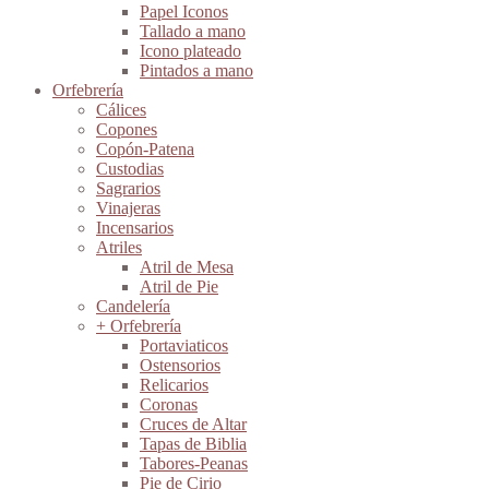
Papel Iconos
Tallado a mano
Icono plateado
Pintados a mano
Orfebrería
Cálices
Copones
Copón-Patena
Custodias
Sagrarios
Vinajeras
Incensarios
Atriles
Atril de Mesa
Atril de Pie
Candelería
+ Orfebrería
Portaviaticos
Ostensorios
Relicarios
Coronas
Cruces de Altar
Tapas de Biblia
Tabores-Peanas
Pie de Cirio