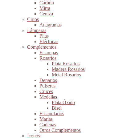
Carbón
Mirra
Ceniza
Cirios
Anagramas
Lámparas
Pilas
Eléctricas
Complementos
Estampas
Rosarios
Plata Rosarios
Madera Rosarios
Metal Rosarios
Denarios
Pulseras
Cruces
Medallas
Plata Óxido
Bisel
Escapularios
Marías
Cadenas
Otros Complementos
Iconos