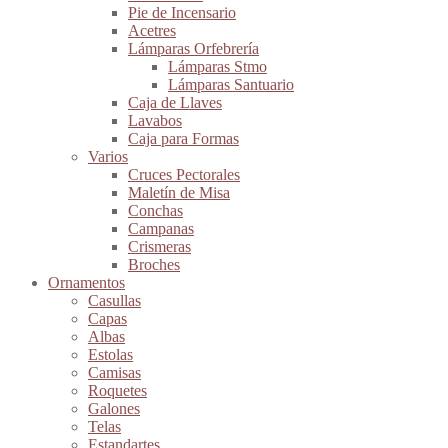
Pie de Incensario
Acetres
Lámparas Orfebrería
Lámparas Stmo
Lámparas Santuario
Caja de Llaves
Lavabos
Caja para Formas
Varios
Cruces Pectorales
Maletín de Misa
Conchas
Campanas
Crismeras
Broches
Ornamentos
Casullas
Capas
Albas
Estolas
Camisas
Roquetes
Galones
Telas
Estandartes