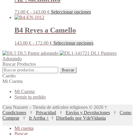
Rango
Este
73.00
€
-
143.00
€
Seleccionar opciones
de
producto
precios:
tiene
desde
múltiples
B4 Reyes a Camello
73.00 €
variantes.
hasta
Las
Rango
Este
143.00
€
-
172.00
€
Seleccionar opciones
143.00 €
opciones
de
producto
se
DL5 Pastor adorando
DL1 Pastores
precios:
tiene
pueden
Adorando
desde
múltiples
elegir
Buscar Productos
143.00 €
variantes.
en
Buscar
hasta
Las
Buscar
la
por:
172.00 €
opciones
Carrito
página
se
Mi Cuenta
de
pueden
producto
Mi Cuenta
elegir
Seguir tu pedido
en
la
Casa Nazaret – Tienda de artículos religiosos © 2026 †
página
Condiciones
†
Privacidad
†
Envíos y Devoluciones
†
Como
de
Comprar
†
Ir Arriba ↑
†
Diseñado por VdeVidania
producto
Mi cuenta
Buscar