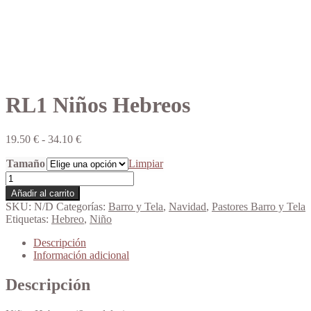
RL1 Niños Hebreos
Rango
19.50
€
-
34.10
€
de
Tamaño
precios:
Limpiar
desde
RL1
19.50 €
Niños
Añadir al carrito
hasta
Hebreos
SKU:
N/D
Categorías:
Barro y Tela
,
Navidad
,
Pastores Barro y Tela
34.10 €
cantidad
Etiquetas:
Hebreo
,
Niño
Descripción
Información adicional
Descripción