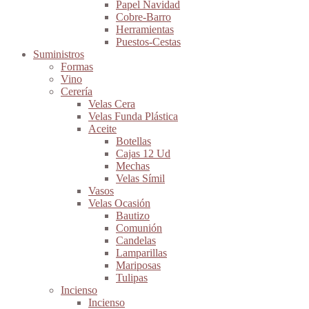
Papel Navidad
Cobre-Barro
Herramientas
Puestos-Cestas
Suministros
Formas
Vino
Cerería
Velas Cera
Velas Funda Plástica
Aceite
Botellas
Cajas 12 Ud
Mechas
Velas Símil
Vasos
Velas Ocasión
Bautizo
Comunión
Candelas
Lamparillas
Mariposas
Tulipas
Incienso
Incienso