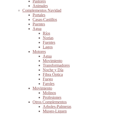
Pastores
Animales
Complementos Navidad
Portales
Casas-Castillos
Puentes
Agua
Ríos
Norias
Fuentes
Lagos
Motores
Agua
Movimiento
Transformadores
Noche y Día
Fibra Óptica
Fuego
Faroles
Movimiento
Molinos
Profesiones
Otros Complementos
Arboles-Palmeras
Musgo-Liquen